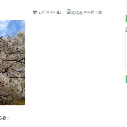
2014年4月4日
事務局 太郎
る春♫