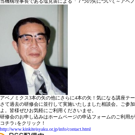
当機構理事長である塩見宙による「７つの矢について～アベノ
アベノミクス3本の矢の他にさらに4本の矢！気になる講座テ
さて過去の研修会に並行して実施いたしました相談会。ご参加
よ。皆様ぜひお気軽にご利用くださいませ。
研修会のお申し込みはホームページの申込フォームのご利用が
コチラ↓をクリック！
http://www.kinkiteisyaku.or.jp/info/contact.html