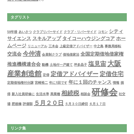
タグリスト
シティ
50年後
あいさつ
クラブリバーサイド
クラブ・リバーサイド
コモン
サイエンス
スキルアップ
タイコーハウジングコア
ホー
ムページ
リニューアル
三木会
上級定借アドバイザー
中之島
事務局移転
今仲清
交流会
全国定期借地借家権
会員制クラブ
借地借家法
大阪
塩見宙
推進機構連合会
動機
土地付一戸建て
坪多晶子
産業創造館
定借アドバイザー
定借住宅
定借
年に１回のチャンス
定期借地権付分譲
宮崎裕二
年に1回です
情報
損
研修会
相続税
得
新入社員研修に
生活水準
異業種
相談会
社交
５月２０日
場
肥後橋
評価額
５月３０日締切
６月１７日
リンク集