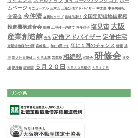
サイエンス
スキルアップ
タイコーハウジングコア
ホー
ムページ
リニューアル
三木会
上級定借アドバイザー
中之島
事務局移転
今仲清
交流会
全国定期借地借家権
会員制クラブ
借地借家法
大阪
塩見宙
推進機構連合会
動機
土地付一戸建て
坪多晶子
産業創造館
定借アドバイザー
定借住宅
定借
年に１回のチャンス
定期借地権付分譲
宮崎裕二
年に1回です
情報
損
研修会
相続税
得
新入社員研修に
生活水準
異業種
相談会
社交
５月２０日
場
肥後橋
評価額
５月３０日締切
６月１７日
リンク集