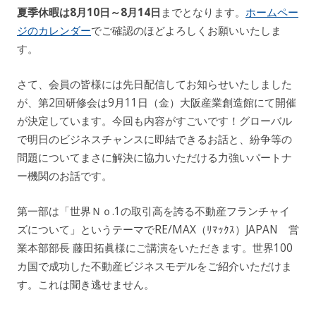
夏季休暇は8月10日～8月14日
までとなります。
ホームペー
ジのカレンダー
でご確認のほどよろしくお願いいたしま
す。
さて、会員の皆様には先日配信してお知らせいたしました
が、第2回研修会は9月11日（金）大阪産業創造館にて開催
が決定しています。今回も内容がすごいです！グローバル
で明日のビジネスチャンスに即結できるお話と、紛争等の
問題についてまさに解決に協力いただける力強いパートナ
ー機関のお話です。
第一部は「世界Ｎｏ.1の取引高を誇る不動産フランチャイ
ズについて」というテーマでRE/MAX（ﾘﾏｯｸｽ）JAPAN 営
業本部部長 藤田拓眞様にご講演をいただきます。世界100
カ国で成功した不動産ビジネスモデルをご紹介いただけま
す。これは聞き逃せません。