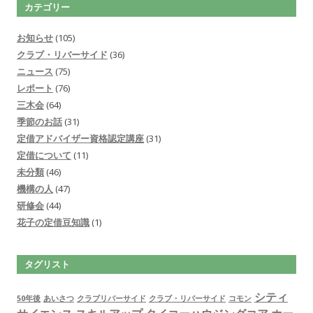
カテゴリー
お知らせ
(105)
クラブ・リバーサイド
(36)
ニュース
(75)
レポート
(76)
三木会
(64)
季節のお話
(31)
定借アドバイザー資格認定講座
(31)
定借について
(11)
未分類
(46)
機構の人
(47)
研修会
(44)
花子の定借豆知識
(1)
タグリスト
シティ
50年後
あいさつ
クラブリバーサイド
クラブ・リバーサイド
コモン