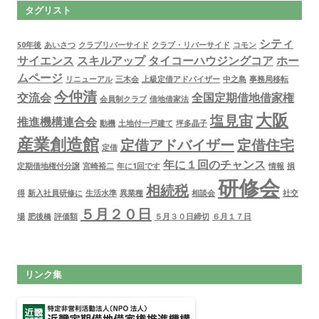
タグリスト
シティ
50年後
あいさつ
クラブリバーサイド
クラブ・リバーサイド
コモン
サイエンス
スキルアップ
タイコーハウジングコア
ホー
ムページ
リニューアル
三木会
上級定借アドバイザー
中之島
事務局移転
今仲清
交流会
全国定期借地借家権
会員制クラブ
借地借家法
大阪
塩見宙
推進機構連合会
動機
土地付一戸建て
坪多晶子
産業創造館
定借アドバイザー
定借住宅
定借
年に１回のチャンス
定期借地権付分譲
宮崎裕二
年に1回です
情報
損
研修会
相続税
得
新入社員研修に
生活水準
異業種
相談会
社交
５月２０日
場
肥後橋
評価額
５月３０日締切
６月１７日
リンク集