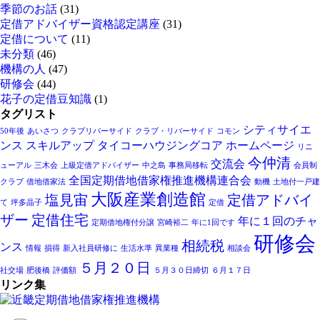
季節のお話
(31)
定借アドバイザー資格認定講座
(31)
定借について
(11)
未分類
(46)
機構の人
(47)
研修会
(44)
花子の定借豆知識
(1)
タグリスト
シティサイエ
50年後
あいさつ
クラブリバーサイド
クラブ・リバーサイド
コモン
ンス
スキルアップ
タイコーハウジングコア
ホームページ
リニ
今仲清
交流会
ューアル
三木会
上級定借アドバイザー
中之島
事務局移転
会員制
全国定期借地借家権推進機構連合会
クラブ
借地借家法
動機
土地付一戸建
大阪産業創造館
塩見宙
定借アドバイ
て
坪多晶子
定借
ザー
定借住宅
年に１回のチャ
定期借地権付分譲
宮崎裕二
年に1回です
研修会
相続税
ンス
情報
損得
新入社員研修に
生活水準
異業種
相談会
５月２０日
社交場
肥後橋
評価額
５月３０日締切
６月１７日
リンク集