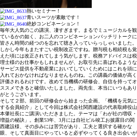
熱いセミナー！
青いスーツが素敵です！
絶妙コンビネーション！
毎年大人気のこの講演、凄すぎます。まるでミュージカルを観
ているかの如く、お二人のコンビネーションバッチリトークに
皆さん時間の経つのを忘れて聴き入っていらっしゃいました。
しかし今年もまたすごい税制改正ですね。贈与税も相続税も覚
えた頃には改正されてしまう気がします。税務アドバイスは税
理士様のお仕事かもしれませんが、お取引先に喜ばれるような
サービス提供を不動産業においてしていくためにはこれを頭に
入れておかなければなりませんものね。この講義の価値が高く
評価されるわけです。改めて当機構の研修会、自信を持ってオ
ススメできると確信いたしました。両先生、本当にいつもあり
がとうございます。
そして２部。前回の研修会から始まった企画、「機構を元気に
する会員紹介」として今回は株式会社関西建設の代表取締役山
本肇社長にご講演いただきました。テーマは「わが社の増収・
増益の秘訣」。創業53年、3月には自社ビル竣工お披露目の関
西建設様、その歩みには苦労があり、工夫と選択する確かな
眼、そして真面目にやっていると必ずやってくる良き出会いが