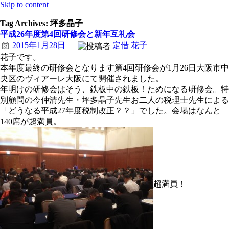
Skip to content
Tag Archives:
坪多晶子
平成26年度第4回研修会と新年互礼会
2015年1月28日
定借 花子
花子です。
本年度最終の研修会となります第4回研修会が1月26日大阪市中
央区のヴィアーレ大阪にて開催されました。
年明けの研修会はそう、鉄板中の鉄板！ためになる研修会。特
別顧問の今仲清先生・坪多晶子先生お二人の税理士先生による
「どうなる平成27年度税制改正？？」でした。会場はなんと
140席が超満員。
超満員！