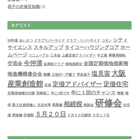
花子の定借豆知識
(1)
タグリスト
シティ
50年後
あいさつ
クラブリバーサイド
クラブ・リバーサイド
コモン
サイエンス
スキルアップ
タイコーハウジングコア
ホー
ムページ
リニューアル
三木会
上級定借アドバイザー
中之島
事務局移転
今仲清
交流会
全国定期借地借家権
会員制クラブ
借地借家法
大阪
塩見宙
推進機構連合会
動機
土地付一戸建て
坪多晶子
産業創造館
定借アドバイザー
定借住宅
定借
年に１回のチャンス
定期借地権付分譲
宮崎裕二
年に1回です
情報
損
研修会
相続税
得
新入社員研修に
生活水準
異業種
相談会
社交
５月２０日
場
肥後橋
評価額
５月３０日締切
６月１７日